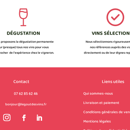
DÉGUSTATION
VINS SÉLECTIO
 proposons la dégustation permanente
Nous sélectionnons rigoureuse
ur (presque) tous nos vins pour vous
nos références auprès des v
ocher de l’expérience chez le vigneron.
directement ou de leur dignes rep
Contact
Liens utiles
Qui sommes-nous
07 62 85 62 46
Livraison et paiement
bonjour@legoutdesvins.fr
Conditions générales de ven
Mentions légales