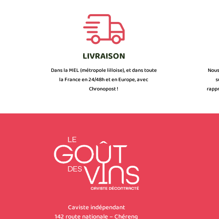
LIVRAISON
Dans la MEL (métropole lilloise), et dans toute
Nous
la France en 24/48h et en Europe, avec
s
Chronopost !
rappr
Caviste indépendant
142 route nationale – Chéreng