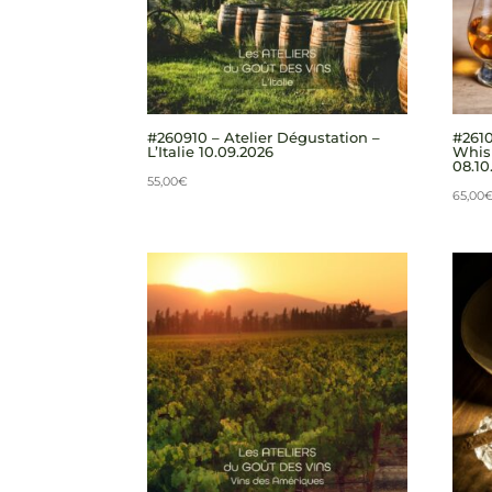
#260910 – Atelier Dégustation –
#2610
L’Italie 10.09.2026
Whisk
08.10
55,00
€
65,00