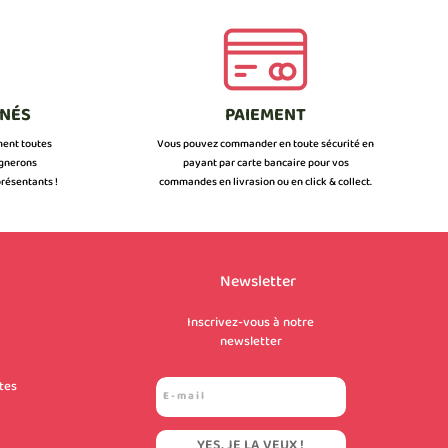
NNÉS
PAIEMENT
ment toutes
Vous pouvez commander en toute sécurité en
ignerons
payant par carte bancaire pour vos
résentants !
commandes en livrasion ou en click & collect.
Newsletter
Inscrivez-vous à notre
newsletter
tes
YES, JE LA VEUX !