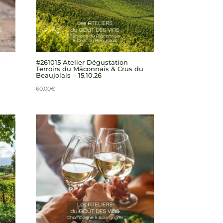
–
#261015 Atelier Dégustation
Terroirs du Mâconnais & Crus du
Beaujolais – 15.10.26
60,00
€