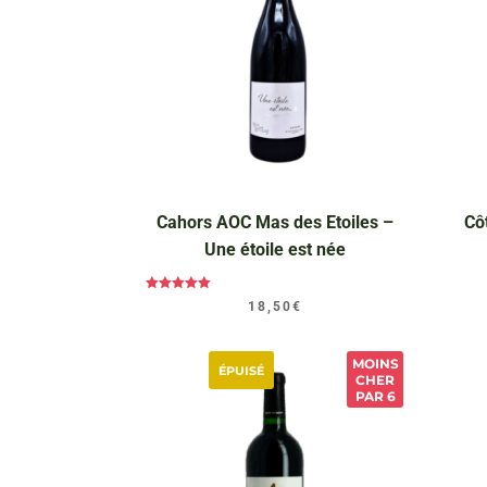
Cahors AOC Mas des Etoiles –
Cô
Une étoile est née
Note
18,50
€
5.00
sur 5
MOINS
ÉPUISÉ
CHER
PAR 6