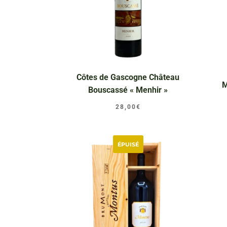
Côtes de Gascogne Château
M
Bouscassé « Menhir »
28,00
€
ÉPUISÉ