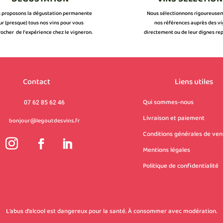
 proposons la dégustation permanente
Nous sélectionnons rigoureuse
ur (presque) tous nos vins pour vous
nos références auprès des v
ocher de l’expérience chez le vigneron.
directement ou de leur dignes rep
Contact
Liens utiles
Qui sommes-nous
07 62 85 62 46
Livraison et paiement
bonjour@legoutdesvins.fr
Conditions générales de ven
Mentions légales
Politique de confidentialité
L’abus d’alcool est dangereux pour la santé. À consommer avec modération.