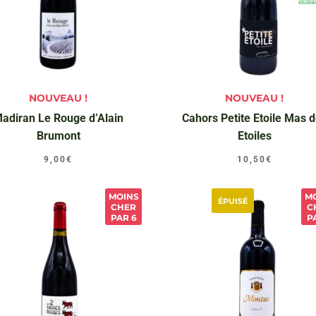
NOUVEAU !
NOUVEAU !
adiran Le Rouge d’Alain
Cahors Petite Etoile Mas 
Brumont
Etoiles
9,00
€
10,50
€
MOINS
M
ÉPUISÉ
CHER
C
PAR 6
P