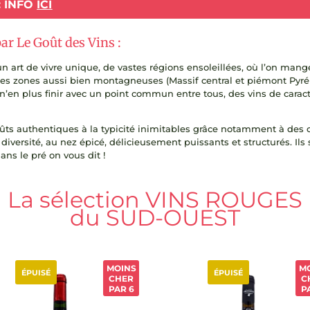
: INFO
ICI
 Le Goût des Vins :
n art de vivre unique, de vastes régions ensoleillées, où l’on ma
es zones aussi bien montagneuses (Massif central et piémont Pyré
à n’en plus finir avec un point commun entre tous, des vins de car
oûts authentiques à la typicité inimitables grâce notamment à des
le diversité, au nez épicé, délicieusement puissants et structurés. I
ns le pré on vous dit !
La sélection VINS ROUGES
du SUD-OUEST
MOINS
M
ÉPUISÉ
ÉPUISÉ
CHER
C
PAR 6
P