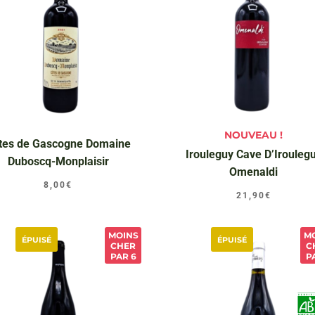
NOUVEAU !
tes de Gascogne Domaine
Irouleguy Cave D’Irouleg
Duboscq-Monplaisir
Omenaldi
8,00
€
21,90
€
MOINS
M
ÉPUISÉ
ÉPUISÉ
CHER
C
PAR 6
P