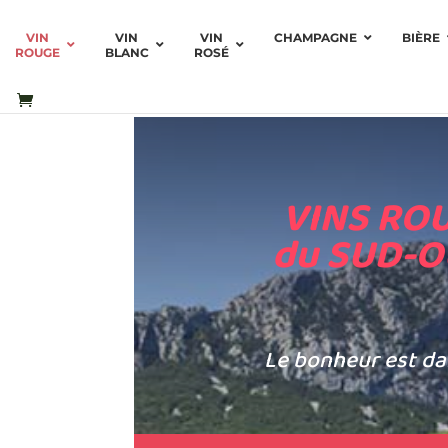
VIN
VIN
VIN
CHAMPAGNE
BIÈRE
ROUGE
BLANC
ROSÉ
VINS RO
du
SUD-O
Le bonheur est dan