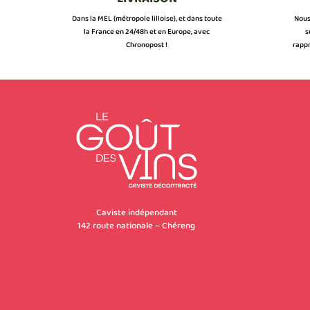
Dans la MEL (métropole lilloise), et dans toute
Nous
la France en 24/48h et en Europe, avec
s
Chronopost !
rappr
Caviste indépendant
142 route nationale – Chéreng