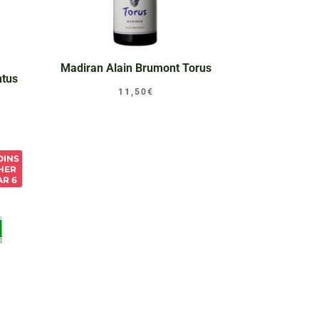
Madiran Alain Brumont Torus
ntus
11,50
€
OINS
HER
AR 6