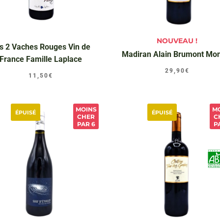
NOUVEAU !
s 2 Vaches Rouges Vin de
Madiran Alain Brumont Mo
France Famille Laplace
29,90
€
11,50
€
MOINS
M
ÉPUISÉ
ÉPUISÉ
CHER
C
PAR 6
P