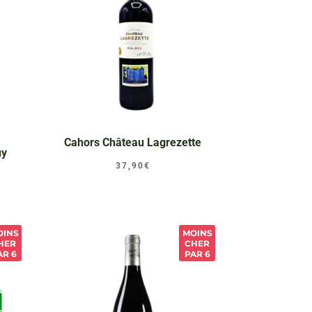
Cahors Château Lagrezette
uy
37,90
€
OINS
MOINS
HER
CHER
AR 6
PAR 6