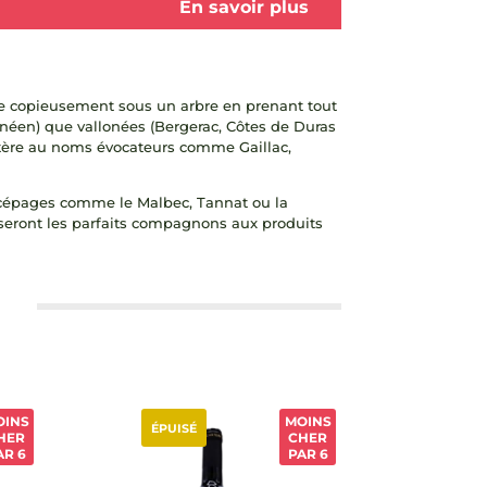
En savoir plus
nge copieusement sous un arbre en prenant tout
néen) que vallonées (Bergerac, Côtes de Duras
actère au noms évocateurs comme Gaillac,
 cépages comme le Malbec, Tannat ou la
ls seront les parfaits compagnons aux produits
OINS
MOINS
ÉPUISÉ
HER
CHER
AR 6
PAR 6