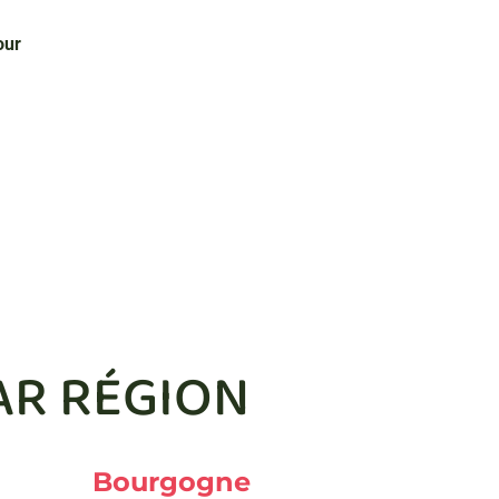
our
AR RÉGION
Bourgogne