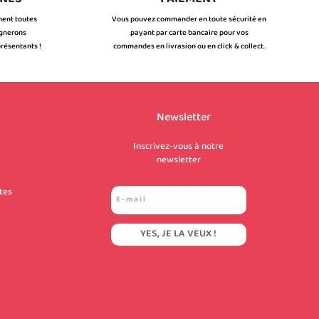
ment toutes
Vous pouvez commander en toute sécurité en
ignerons
payant par carte bancaire pour vos
résentants !
commandes en livrasion ou en click & collect.
Newsletter
Inscrivez-vous à notre
newsletter
tes
YES, JE LA VEUX !