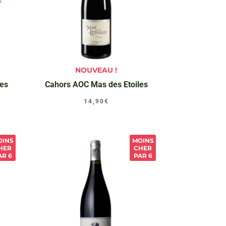
NOUVEAU !
des
Cahors AOC Mas des Etoiles
14,90
€
OINS
MOINS
HER
CHER
AR 6
PAR 6