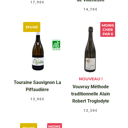
17,90
€
14,70
€
MOINS
ÉPUISÉ
CHER
PAR 6
NOUVEAU !
Touraine Sauvignon La
Vouvray Méthode
Piffaudière
traditionnelle Alain
13,90
€
Robert Troglodyte
12,30
€
MOINS