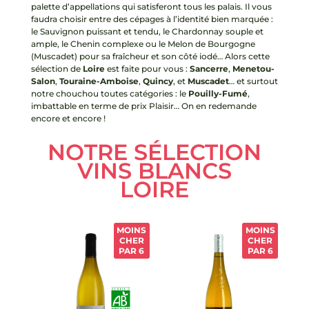
palette d’appellations qui satisferont tous les palais. Il vous
faudra choisir entre des cépages à l’identité bien marquée :
le Sauvignon puissant et tendu, le Chardonnay souple et
ample, le Chenin complexe ou le Melon de Bourgogne
(Muscadet) pour sa fraîcheur et son côté iodé… Alors ce
tte
sélection de
Loire
est faite pour vous :
Sancerre
,
Menetou-
Salon
,
Touraine-Amboise
,
Quincy
, et
Muscadet
… et surtout
notre chouchou toutes catégories : le
Pouilly-Fumé
,
imbattable en terme de prix Plaisir… On en redemande
encore et encore !
NOTRE SÉLECTION
VINS BLANCS
LOIRE
MOINS
MOINS
CHER
CHER
PAR 6
PAR 6