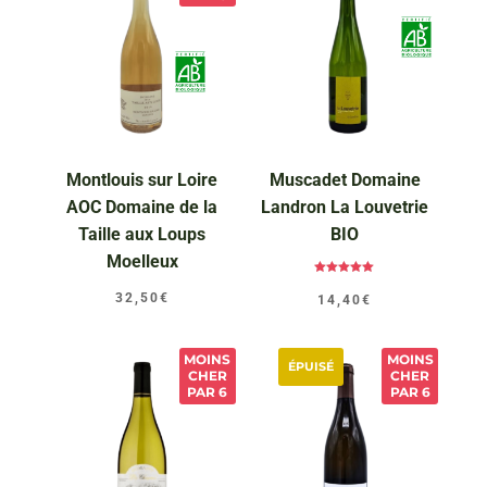
Montlouis sur Loire
Muscadet Domaine
AOC Domaine de la
Landron La Louvetrie
Taille aux Loups
BIO
Moelleux
Note
5.00
32,50
€
14,40
€
sur 5
MOINS
MOINS
ÉPUISÉ
CHER
CHER
PAR 6
PAR 6