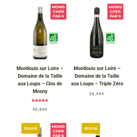
MOINS
MOINS
CHER
CHER
PAR 6
PAR 6
Montlouis sur Loire –
Montlouis sur Loire –
Domaine de la Taille
Domaine de la Taille
aux Loups – Clos de
aux Loups – Triple Zéro
Mosny
26,00
€
Note
5.00
30,00
€
sur 5
MOINS
ÉPUISÉ
ÉPUISÉ
CHER
PAR 6