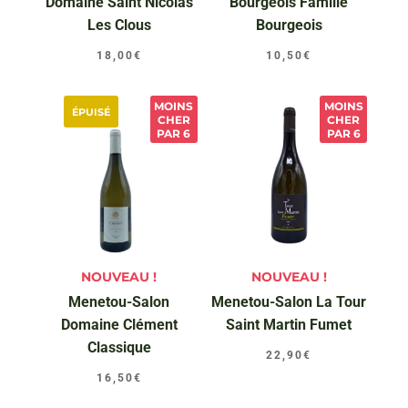
Domaine Saint Nicolas
Bourgeois Famille
Les Clous
Bourgeois
18,00
€
10,50
€
MOINS
MOINS
ÉPUISÉ
CHER
CHER
PAR 6
PAR 6
NOUVEAU !
NOUVEAU !
Menetou-Salon
Menetou-Salon La Tour
Domaine Clément
Saint Martin Fumet
Classique
22,90
€
16,50
€