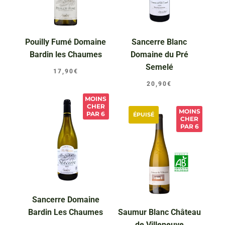
Pouilly Fumé Domaine
Sancerre Blanc
Bardin les Chaumes
Domaine du Pré
Semelé
17,90
€
20,90
€
MOINS
CHER
MOINS
PAR 6
ÉPUISÉ
CHER
PAR 6
Sancerre Domaine
Bardin Les Chaumes
Saumur Blanc Château
de Villeneuve