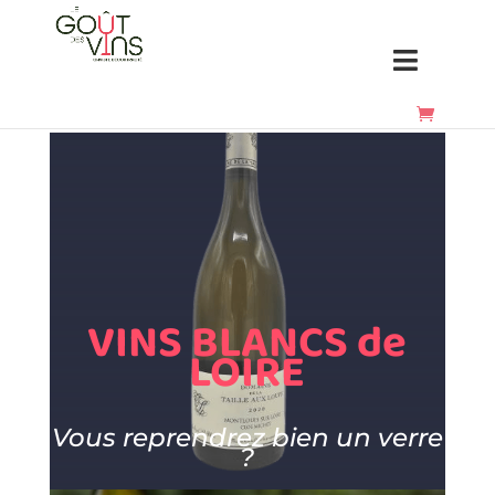
VINS BLANCS de
LOIRE
Vous reprendrez
bien un verre
?