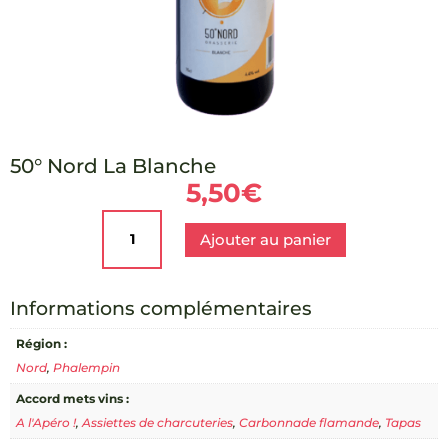
50° Nord La Blanche
5,50
€
quantité
de
Ajouter au panier
50°
Nord
La
Informations complémentaires
Blanche
Région :
Nord
,
Phalempin
Accord mets vins :
A l'Apéro !
,
Assiettes de charcuteries
,
Carbonnade flamande
,
Tapas