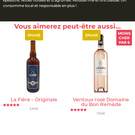
épeautre. Notes florales et d’agrumes. Mousse fine et onctueuse. On
consomme local et responsable en plus !
Vous aimerez peut-être aussi…
MOINS
ÉPUISÉ
ÉPUISÉ
CHER
PAR 6
La Fière – Originale
Ventoux rosé Domaine
du Bon Remède
5,60
€
Note
5.00
7,50
€
Note
sur 5
5.00
sur 5