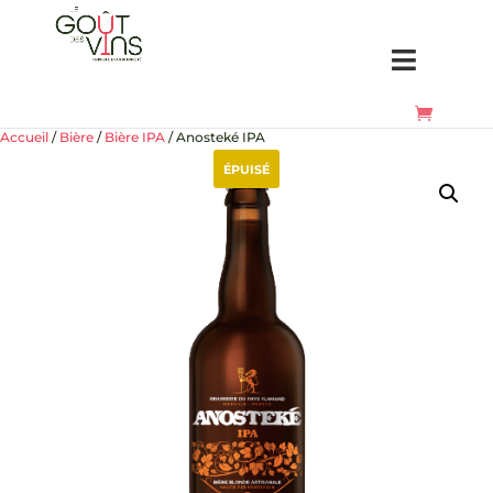
Accueil
/
Bière
/
Bière IPA
/ Anosteké IPA
ÉPUISÉ