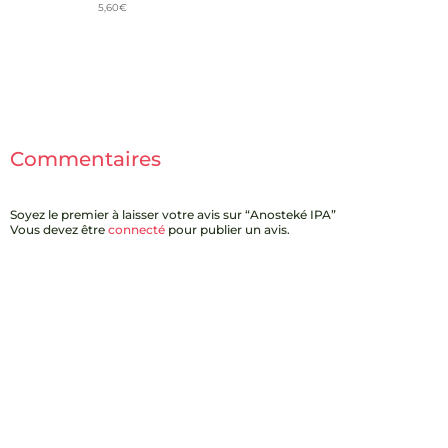
5,60
€
Note
5.00
sur 5
Commentaires
Soyez le premier à laisser votre avis sur “Anosteké IPA”
Vous devez être
connecté
pour publier un avis.