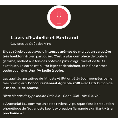
L'avis d'Isabelle et Bertrand
Cavistes Le Goût des Vins
Elle se révèle douce avec d'
intenses arômes de malt
et un
caractère
très houblonné
bien particulier. C'est la plus
complexe
de toute la
gamme, mêlant à la fois des notes de pins, d'agrumes et de fruits
exotiques. Le corps est plutôt léger et désaltérant, et la finale assez
sèche et amère. Une
IPA facile à boire
.
Les qualités gustatives de l'Anosteké IPA ont été récompensées par le
très prestigieux
Concours Général Agricole 2018
avec l'attribution de
la
médaille de bronze
.
Bière blonde de type Indian Pale Ale - Cont. 75cl - Alc. 6 % Vol
« Anosteké ! »
… comme un air de reviens-y, puisque c’est la traduction
phonétique de “tot anoste keer”, expression flamande signifiant
« à la
prochaine » !