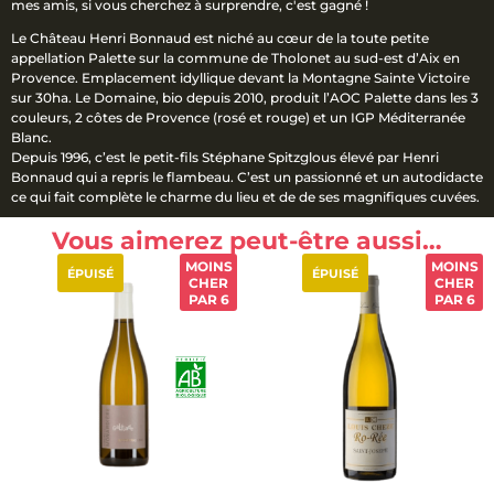
mes amis, si vous cherchez à surprendre, c'est gagné !
Le Château Henri Bonnaud est niché au cœur de la toute petite
appellation Palette sur la commune de Tholonet au sud-est d’Aix en
Provence. Emplacement idyllique devant la Montagne Sainte Victoire
sur 30ha. Le Domaine, bio depuis 2010, produit l’AOC Palette dans les 3
couleurs, 2 côtes de Provence (rosé et rouge) et un IGP Méditerranée
Blanc.
Depuis 1996, c’est le petit-fils Stéphane Spitzglous élevé par Henri
Bonnaud qui a repris le flambeau. C’est un passionné et un autodidacte
ce qui fait complète le charme du lieu et de de ses magnifiques cuvées.
Vous aimerez peut-être aussi…
MOINS
MOINS
ÉPUISÉ
ÉPUISÉ
CHER
CHER
PAR 6
PAR 6