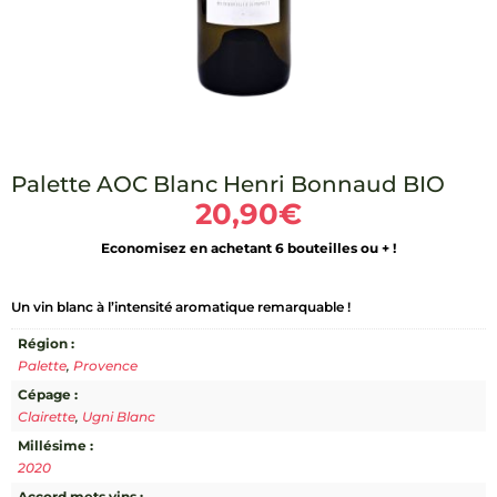
Palette AOC Blanc Henri Bonnaud BIO
20,90
€
Economisez en achetant 6 bouteilles ou + !
Un vin blanc à l’intensité aromatique remarquable !
Région :
Palette
,
Provence
Cépage :
Clairette
,
Ugni Blanc
Millésime :
2020
Accord mets vins :