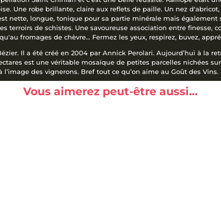
. Une robe brillante, claire aux reflets de paille. Un nez d'abricot
e est nette, longue, tonique pour sa partie minérale mais également
es terroirs de schistes. Une savoureuse association entre finesse, com
qu'au fromages de chèvre... Fermez les yeux, respirez, buvez, appréc
er. Il a été créé en 2004 par Annick Perolari. Aujourd’hui à la retrai
hectares est une véritable mosaïque de petites parcelles nichées su
 l’image des vignerons. Bref tout ce qu’on aime au Goût des Vins.
Vous aimerez peut-être aussi…