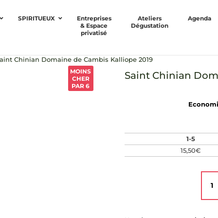
SPIRITUEUX
Entreprises
Ateliers
Agenda
& Espace
Dégustation
privatisé
aint Chinian Domaine de Cambis Kalliope 2019
MOINS
Saint Chinian Dom
CHER
PAR 6
Economis
1-5
15,50
€
quant
de
Saint
Chin
Doma