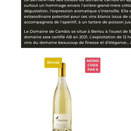
surtout un hommage envers l'arrière-grand-mère crétoise
dégustation, l'expression aromatique s'intensifie. Ell
extraordinaire potentiel pour ces vins blancs issus de c
accompagnera de l'apéritif, à un tartare de poisson jus
Le Domaine de Cambis se situe à Berlou à l’ouest de Bézi
domaine sera certifié AB en 2021. L’exploitation de 12 
vins du domaine beaucoup de finesse et d’élégance… à
MOINS
ÉPUISÉ
CHER
PAR 6