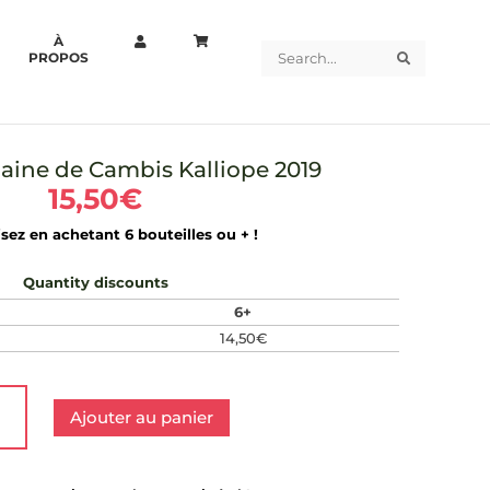
À
Search
Search
PROPOS
aine de Cambis Kalliope 2019
15,50
€
ez en achetant 6 bouteilles ou + !
Quantity discounts
6+
14,50
€
ité
Ajouter au panier
ian
ine