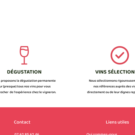
DÉGUSTATION
VINS SÉLECTIO
 proposons la dégustation permanente
Nous sélectionnons rigoureuse
ur (presque) tous nos vins pour vous
nos références auprès des v
ocher de l’expérience chez le vigneron.
directement ou de leur dignes rep
Contact
Liens utiles
Qui sommes-nous
07 62 85 62 46