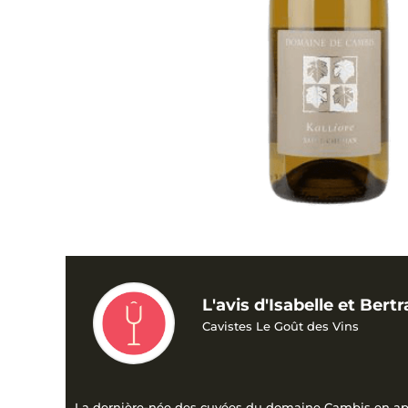
L'avis d'Isabelle et Bert
Cavistes Le Goût des Vins
La dernière-née des cuvées du domaine Cambis en appell