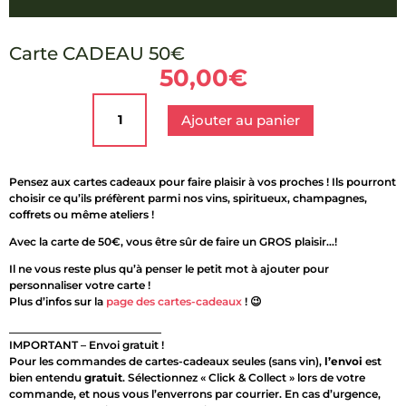
Carte CADEAU 50€
50,00
€
quantité
de
Ajouter au panier
Carte
CADEAU
50€
Pensez aux cartes cadeaux pour faire plaisir à vos proches ! Ils pourront
choisir ce qu’ils préfèrent parmi nos vins, spiritueux, champagnes,
coffrets ou même ateliers !
Avec la carte de 50€, vous être sûr de faire un GROS plaisir…!
Il ne vous reste plus qu’à penser le petit mot à ajouter pour
personnaliser votre carte !
Plus d’infos sur la
page des cartes-cadeaux
! 😉
____________________________
IMPORTANT – Envoi gratuit !
Pour les commandes de cartes-cadeaux seules (sans vin),
l’envoi
est
bien entendu
gratuit
. Sélectionnez « Click & Collect » lors de votre
commande, et nous vous l’enverrons par courrier. En cas d’urgence,