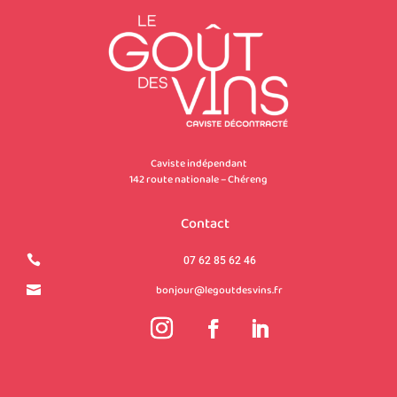
Caviste indépendant
142 route nationale – Chéreng
Contact

07 62 85 62 46
bonjour@legoutdesvins.fr
