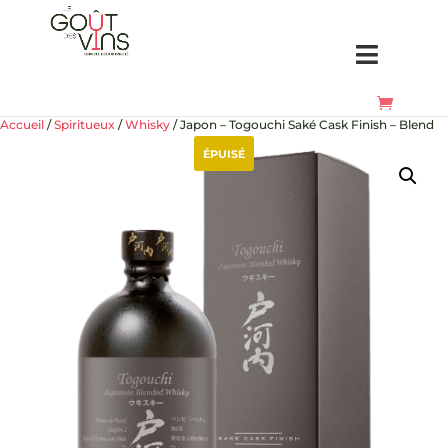
Accueil
/
Spiritueux
/
Whisky
/ Japon – Togouchi Saké Cask Finish – Blend
ÉPUISÉ