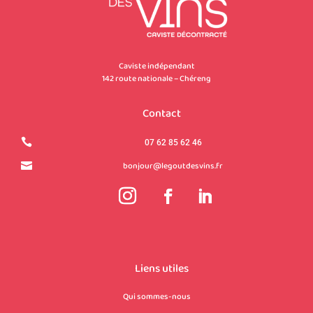
Caviste indépendant
142 route nationale – Chéreng
Contact

07 62 85 62 46
bonjour@legoutdesvins.fr

Liens utiles
Qui sommes-nous