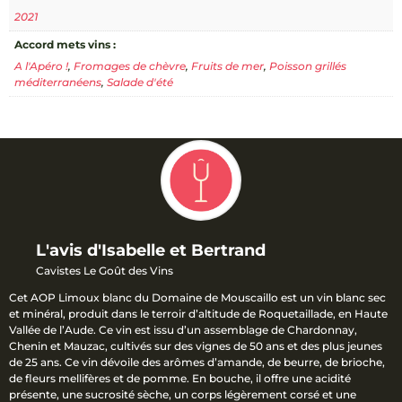
2021
Accord mets vins :
A l'Apéro !
,
Fromages de chèvre
,
Fruits de mer
,
Poisson grillés
méditerranéens
,
Salade d'été
L'avis d'Isabelle et Bertrand
Cavistes Le Goût des Vins
Cet AOP Limoux blanc du Domaine de Mouscaillo est un vin blanc sec
et minéral, produit dans le terroir d’altitude de Roquetaillade, en Haute
Vallée de l’Aude. Ce vin est issu d’un assemblage de Chardonnay,
Chenin et Mauzac, cultivés sur des vignes de 50 ans et des plus jeunes
de 25 ans. Ce vin dévoile des arômes d’amande, de beurre, de brioche,
de fleurs mellifères et de pomme. En bouche, il offre une acidité
présente, une sucrosité sèche, un corps légèrement corsé et une