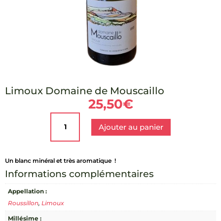
Limoux Domaine de Mouscaillo
25,50
€
quantité
de
Ajouter au panier
Limoux
Domaine
de
Un blanc minéral et très aromatique !
Mouscaillo
Informations complémentaires
Appellation :
Roussillon
,
Limoux
Millésime :