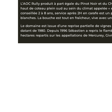
L’AOC Rully produit à part égale du Pinot Noir et du 
haut de coteau plein sud au sein du climat appelée «
conseillée 2 à 8 ans, service après 2H en carafe est u
blanches. La bouche est tout en fraîcheur, vive avec u
Le domaine est issue d’une reprise partielle de vigne
datant de 1980. Depuis 1996 Sébastien a repris le flam
hectares repartis sur les appellations de Mercurey, Givr