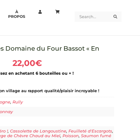
À
Search
Search
PROPOS
nes Domaine du Four Bassot « En
22,00
€
ez en achetant 6 bouteilles ou + !
 village au rapport qualité/plaisir incroyable !
gogne
,
Rully
onnay
éro !
,
Cassolette de Langoustine
,
Feuilleté d'Escargots
,
ge de Chèvre Chaud au Miel
,
Poisson
,
Saumon fumé