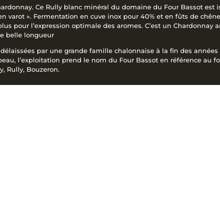
Chardonnay. Ce Rully blanc minéral du domaine du Four Bassot est i
 en varot ». Fermentation en cuve inox pour 40% et en fûts de chê
n plus pour l’expression optimale des aromes. C’est un Chardonnay 
ne belle longueur
s délaissées par une grande famille chalonnaise à la fin des année
beau, l’exploitation prend le nom du Four Bassot en référence au fo
y, Rully, Bouzeron.