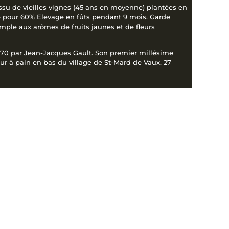
ssu de vieilles vignes (45 ans en moyenne) plantées en
ne pour 60% Elevage en fûts pendant 9 mois. Garde
ample aux arômes de fruits jaunes et de fleurs
s 70 par Jean-Jacques Gault. Son premier millésime
ur à pain en bas du village de St-Mard de Vaux. 27