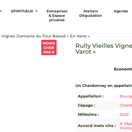
SPIRITUEUX
Entreprises
Ateliers
Agenda
& Espace
Dégustation
privatisé
es Vignes Domaine du Four Bassot « En Varot »
MOINS
Rully Vieilles Vig
CHER
Varot »
PAR 6
Economis
Un Chardonnay en appellation
Appellation :
Bour
Cépage :
Chard
Millésime :
2023
A l'Ap
Accord mets vins :
Froma