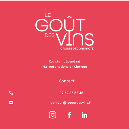
Caviste indépendant
142 route nationale – Chéreng
Contact

07 62 85 62 46
bonjour@legoutdesvins.fr
