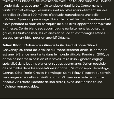
fruits à chair blanche, fleurs d’acacia avec une touche minérale. Bouche
ronde, fraîche, avec une finale tendue et équilibrée. Concernant la
vinification et élevage, les raisins sont récoltés manuellement sur des
parcelles situées à 300 mètres d’altitude, garantissant une belle
fraîcheur. Après un pressurage délicat, le vin est fermenté lentement et
élevé pendant 10 mois en barriques de 400 litres, apportant complexité
et finesse. Ce vin blanc sec accompagne parfaitement les poissons
grillés, les fruits de mer, les volailles en sauce et les fromages affinés. Il
est également idéal pour un apéritif élégant.
Julien Pilon : l’Artisan des Vins de la Vallée du Rhône.
Situé à
Chavanay, au cœur de la Vallée du Rhône septentrionale, le domaine
est une référence montante dans le monde viticole. Fondé en 2010, ce
domaine incarne la passion et le savoir-faire d’un vigneron engagé,
spécialisé dans les vins blancs et rouges gourmands. Julien possède
des parcelles dans les appellations Condrieu, Saint-Joseph, Hermitage,
Cornas, Côte-Rôtie, Crozes-Hermitage, Saint-Péray. Respect du terroir,
vendanges manuelles et vinification maîtrisée, une belle rencontre ,
chaque vin reflète l’identité de son terroir, avec une finesse et une
fraîcheur remarquables.