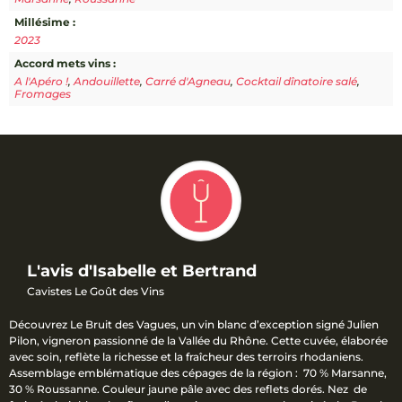
Millésime :
2023
Accord mets vins :
A l'Apéro !
,
Andouillette
,
Carré d'Agneau
,
Cocktail dînatoire salé
,
Fromages
L'avis d'Isabelle et Bertrand
Cavistes Le Goût des Vins
Découvrez Le Bruit des Vagues, un vin blanc d’exception signé Julien
Pilon, vigneron passionné de la Vallée du Rhône. Cette cuvée, élaborée
avec soin, reflète la richesse et la fraîcheur des terroirs rhodaniens.
Assemblage emblématique des cépages de la région : 70 % Marsanne,
30 % Roussanne. Couleur jaune pâle avec des reflets dorés. Nez de