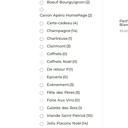
Boeuf Bourguignon
(2)
Canon Apéro HomePage
(2)
Pach
Carte-cadeau
(4)
Blan
Champagne
(14)
39,00
Chartreuse
(1)
Clairmont
(3)
Coffrets
(0)
Coffrets Noël
(0)
De retour !!!
(1)
Epicerie
(0)
Evènement
(3)
Fête des Pères
(5)
Foire Aux Vins
(0)
Galette des Rois
(1)
Irlande Saint-Patrick
(10)
Jolis Flacons Noël
(14)