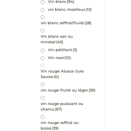
Vin blanc
(94)
vin blanc moelleux
(13)
vin blanc raffiné/fruité
(28)
Vin blanc sec ou
minéral
(45)
Vin pétillant
(3)
Vin rosé
(10)
Vin rouge Alsace-Jura-
Savoie
(0)
vin rouge fruité ou léger
(39)
vin rouge puissant ou
charnu
(67)
vin rouge raffiné ou
boisé
(39)