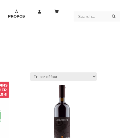
À
Search
Search
PROPOS
INS
HER
AR 6