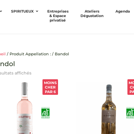
SPIRITUEUX
Entreprises
Ateliers
Agenda
& Espace
Dégustation
privatisé
eil
/ Produit Appellation : / Bandol
ndol
sultats affichés
MOINS
MO
CHER
C
PAR 6
P