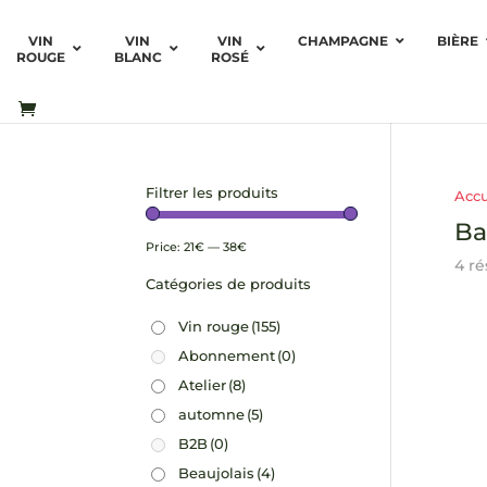
VIN
VIN
VIN
CHAMPAGNE
BIÈRE
ROUGE
BLANC
ROSÉ
Filtrer les produits
Accu
Ba
Price:
21€
—
38€
4 ré
Catégories de produits
Vin rouge
(155)
Abonnement
(0)
Atelier
(8)
automne
(5)
B2B
(0)
Beaujolais
(4)