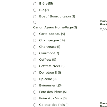
Bière
(15)
Bio
(7)
Boeuf Bourguignon
(2)
Band
Rosé
Canon Apéro HomePage
(2)
21,00
Carte-cadeau
(4)
Champagne
(14)
Chartreuse
(1)
Clairmont
(3)
Coffrets
(0)
Coffrets Noël
(0)
De retour !!!
(1)
Epicerie
(0)
Evènement
(3)
Fête des Pères
(5)
Foire Aux Vins
(0)
Band
Galette des Rois
(1)
Roug