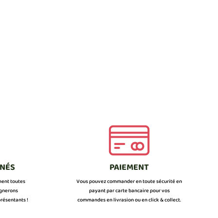
NNÉS
PAIEMENT
ment toutes
Vous pouvez commander en toute sécurité en
ignerons
payant par carte bancaire pour vos
résentants !
commandes en livrasion ou en click & collect.