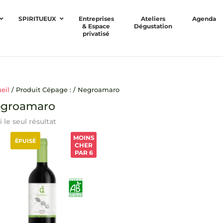
SPIRITUEUX
Entreprises
Ateliers
Agenda
& Espace
Dégustation
privatisé
eil
/ Produit Cépage : / Negroamaro
groamaro
i le seul résultat
MOINS
ÉPUISÉ
CHER
PAR 6