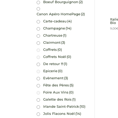
Boeuf Bourguignon
(2)
Canon Apéro HomePage
(2)
Ital
Carte-cadeau
(4)
Bio
Champagne
(14)
9,00
Chartreuse
(1)
Clairmont
(3)
Coffrets
(0)
Coffrets Noël
(0)
De retour !!!
(1)
Epicerie
(0)
Evènement
(3)
Fête des Pères
(5)
Foire Aux Vins
(0)
Galette des Rois
(1)
Irlande Saint-Patrick
(10)
Jolis Flacons Noël
(14)