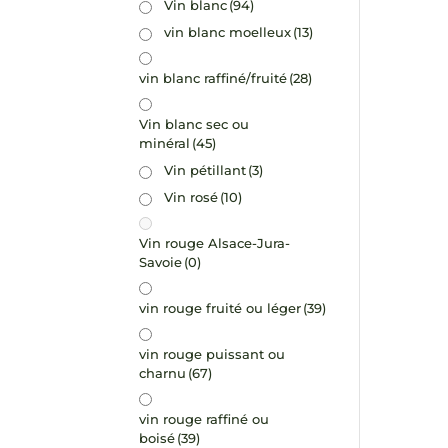
Vin blanc
(94)
vin blanc moelleux
(13)
vin blanc raffiné/fruité
(28)
Vin blanc sec ou
minéral
(45)
Vin pétillant
(3)
Vin rosé
(10)
Vin rouge Alsace-Jura-
Savoie
(0)
vin rouge fruité ou léger
(39)
vin rouge puissant ou
charnu
(67)
vin rouge raffiné ou
boisé
(39)