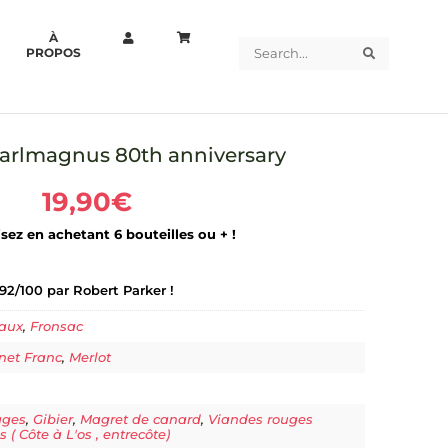
À
Search
Search
PROPOS
arlmagnus 80th anniversary
19,90
€
ez en achetant 6 bouteilles ou + !
2/100 par Robert Parker !
aux
,
Fronsac
net Franc
,
Merlot
ages
,
Gibier
,
Magret de canard
,
Viandes rouges
es ( Côte à L'os , entrecôte)