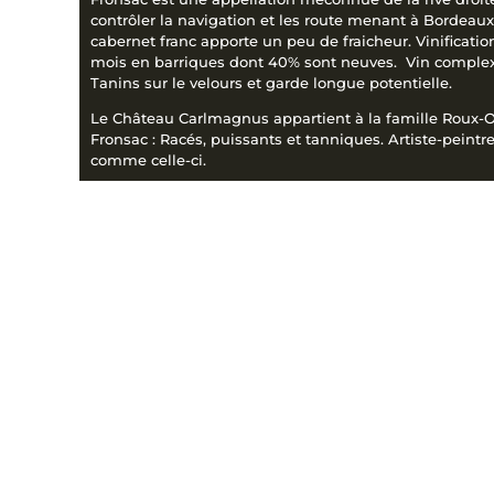
contrôler la navigation et les route menant à Bordeaux
cabernet franc apporte un peu de fraicheur. Vinificati
mois en barriques dont 40% sont neuves. Vin complexe
Tanins sur le velours et garde longue potentielle.
Le Château Carlmagnus appartient à la famille Roux-Oll
Fronsac : Racés, puissants et tanniques. Artiste-pein
comme celle-ci.