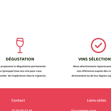
DÉGUSTATION
VINS SÉLECTIO
 proposons la dégustation permanente
Nous sélectionnons rigoureuse
ur (presque) tous nos vins pour vous
nos références auprès des v
ocher de l’expérience chez le vigneron.
directement ou de leur dignes rep
Contact
Liens utiles
Qui sommes-nous
07 62 85 62 46