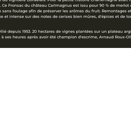
. Ce Fronsac du château Carlmagnus est issu pour 90 % de merlot of
on sans foulage afin de préserver les arômes du fruit. Remontages 
 et intense sur des notes de cerises bien mûres, d'épices et de t
ié depuis 1953. 20 hectares de vignes plantées sur un plateau argi
tre à ses heures après avoir été champion d'escrime, Arnaud Roux-O