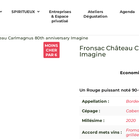
SPIRITUEUX
Entreprises
Ateliers
Agenda
& Espace
Dégustation
privatisé
eau Carlmagnus 80th anniversary Imagine
MOINS
Fronsac Château C
CHER
Imagine
PAR 6
Economis
Un Rouge puissant noté 90-9
Appellation :
Borde
Cépage :
Caber
Millésime :
2020
From
Accord mets vins :
grillé