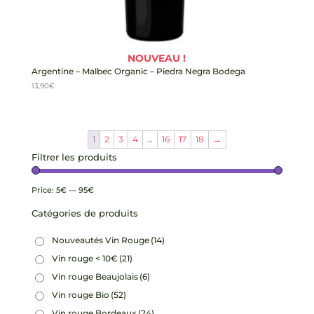
NOUVEAU !
Argentine – Malbec Organic – Piedra Negra Bodega
13,90
€
1
2
3
4
…
16
17
18
→
Filtrer les produits
Price:
5€
—
95€
Catégories de produits
Nouveautés Vin Rouge
(14)
Vin rouge < 10€
(21)
Vin rouge Beaujolais
(6)
Vin rouge Bio
(52)
Vin rouge Bordeaux
(24)