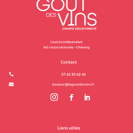
Caviste indépendant
142 route nationale – Chéreng
Contact

07 62 85 62 46
bonjour@legoutdesvins.fr

Liens utiles