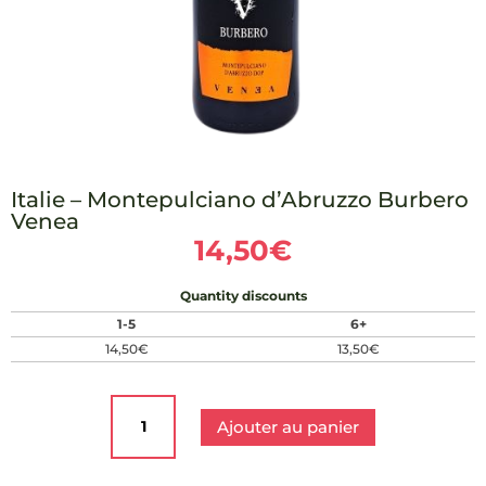
Italie – Montepulciano d’Abruzzo Burbero
Venea
14,50
€
Quantity discounts
1-5
6+
14,50
€
13,50
€
quantité
de
Ajouter au panier
Italie
-
Montepulciano