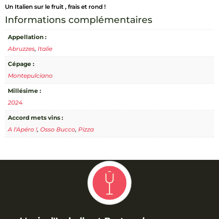
Un Italien sur le fruit , frais et rond !
d'Abruzzo
Burbero
Informations complémentaires
Venea
Appellation :
Abruzzes
,
Italie
Cépage :
Montepulciano
Millésime :
2024
Accord mets vins :
A l'Apéro !
,
Osso Bucco
,
Pizza