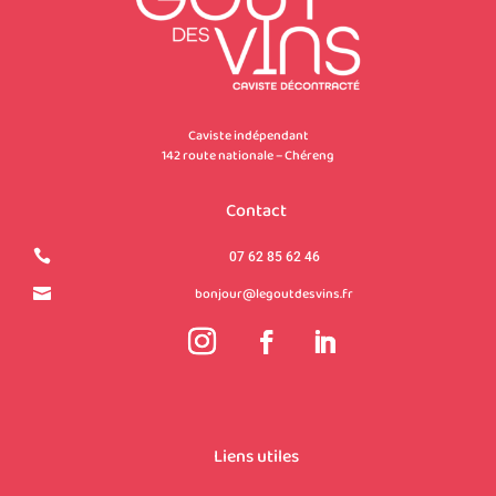
Caviste indépendant
142 route nationale – Chéreng
Contact

07 62 85 62 46
bonjour@legoutdesvins.fr

Liens utiles