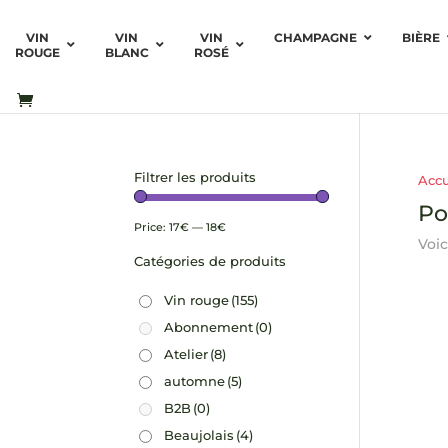
VIN
VIN
VIN
CHAMPAGNE
BIÈRE
ROUGE
BLANC
ROSÉ
Filtrer les produits
Accu
Po
Price:
17€
—
18€
Voic
Catégories de produits
Vin rouge
(155)
Abonnement
(0)
Atelier
(8)
automne
(5)
B2B
(0)
Beaujolais
(4)