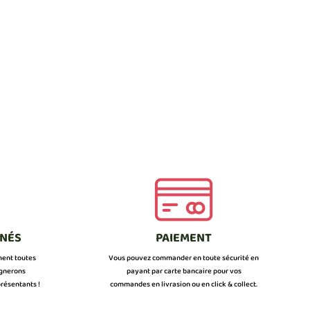
NNÉS
PAIEMENT
ment toutes
Vous pouvez commander en toute sécurité en
ignerons
payant par carte bancaire pour vos
résentants !
commandes en livrasion ou en click & collect.