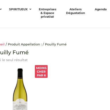
SPIRITUEUX
Entreprises
Ateliers
Agenda
& Espace
Dégustation
privatisé
eil
/ Produit Appellation : / Pouilly Fumé
uilly Fumé
i le seul résultat
MOINS
CHER
PAR 6