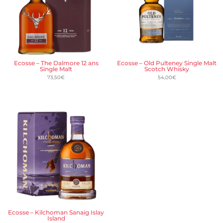
Ecosse – The Dalmore 12 ans
Ecosse – Old Pulteney Single Malt
Single Malt
Scotch Whisky
73,50
€
54,00
€
Ecosse – Kilchoman Sanaig Islay
Island