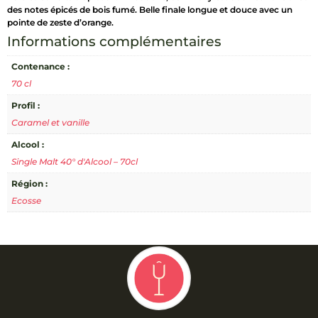
des notes épicés de bois fumé. Belle finale longue et douce avec un
ans
pointe de zeste d’orange.
Scotch
Whisky
Informations complémentaires
Contenance :
70 cl
Profil :
Caramel et vanille
Alcool :
Single Malt 40° d'Alcool – 70cl
Région :
Ecosse