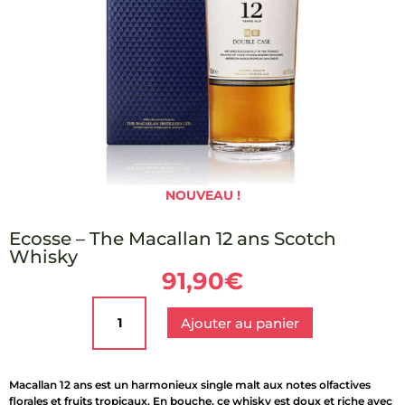
NOUVEAU !
Ecosse – The Macallan 12 ans Scotch
Whisky
91,90
€
quantité
de
Ajouter au panier
Ecosse
-
The
Macallan 12 ans est un harmonieux single malt aux notes olfactives
Macallan
florales et fruits tropicaux. En bouche, ce whisky est doux et riche avec
12