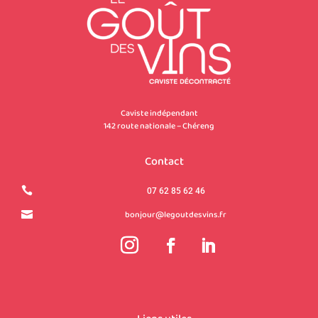
Caviste indépendant
142 route nationale – Chéreng
Contact

07 62 85 62 46
bonjour@legoutdesvins.fr
