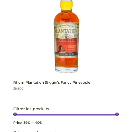
Rhum Plantation Stiggin’s Fancy Pineapple
39,50
€
Filtrer les produits
Price:
39€
—
40€