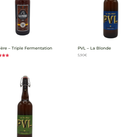
ière – Triple Fermentation
PVL – La Blonde
5,90
€
5