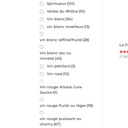
Spiritueux
(101)
Vallée du Rhône
(10)
Vin blanc
(94)
vin blanc moelleux
(13)
vin blanc raffiné/fruité
(28)
La F
Vin blanc sec ou
5,70
€
Note
minéral
(45)
5.00
sur 
Vin pétillant
(3)
Vin rosé
(10)
Vin rouge Alsace-Jura-
Savoie
(0)
vin rouge fruité ou léger
(39)
vin rouge puissant ou
charnu
(67)