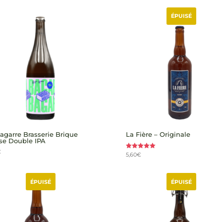
ÉPUISÉ
agarre Brasserie Brique
La Fière – Originale
se Double IPA
€
5,60
€
Note
5.00
sur 5
ÉPUISÉ
ÉPUISÉ