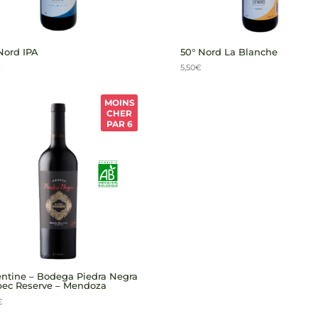
Nord IPA
50° Nord La Blanche
€
5,50
€
MOINS
CHER
PAR 6
ntine – Bodega Piedra Negra
ec Reserve – Mendoza
€