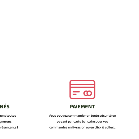
NNÉS
PAIEMENT
ment toutes
Vous pouvez commander en toute sécurité en
ignerons
payant par carte bancaire pour vos
résentants !
commandes en livrasion ou en click & collect.