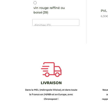
vin rouge raffiné ou
PVL 
boisé
(39)
6,30
LIVRAISON
Dans la MEL (métropole lilloise), et dans toute
Nous
la France en 24/48h et en Europe, avec
s
Chronopost !
rappr