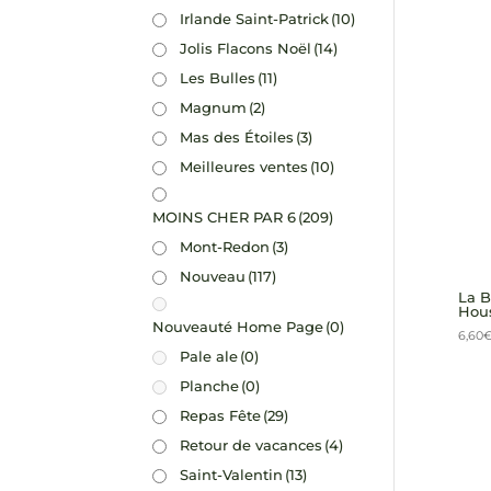
Irlande Saint-Patrick
(10)
Jolis Flacons Noël
(14)
Les Bulles
(11)
Magnum
(2)
Mas des Étoiles
(3)
Meilleures ventes
(10)
MOINS CHER PAR 6
(209)
Mont-Redon
(3)
Nouveau
(117)
La B
Hou
Nouveauté Home Page
(0)
6,60
Pale ale
(0)
Planche
(0)
Repas Fête
(29)
Retour de vacances
(4)
Saint-Valentin
(13)