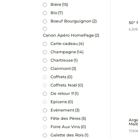
Bière
(15)
Bio
(7)
Boeuf Bourguignon
(2)
50° 
6,30
Canon Apéro HomePage
(2)
Carte-cadeau
(4)
Champagne
(14)
Chartreuse
(1)
Clairmont
(3)
Coffrets
(0)
Coffrets Noël
(0)
De retour !!!
(1)
Epicerie
(0)
Evènement
(3)
Fête des Pères
(5)
Arge
Malb
Foire Aux Vins
(0)
17,90
Galette des Rois
(1)