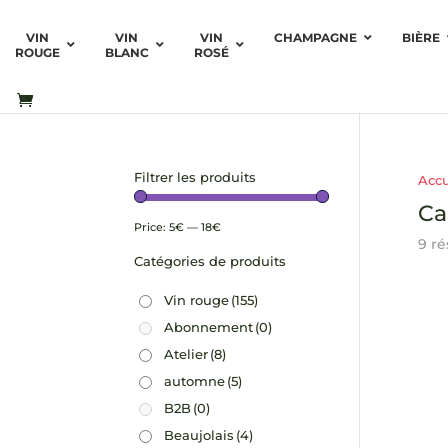
VIN
VIN
VIN
CHAMPAGNE
BIÈRE
ROUGE
BLANC
ROSÉ
Filtrer les produits
Accu
Ca
Price:
5€
—
18€
9 ré
Catégories de produits
Vin rouge
(155)
Abonnement
(0)
Atelier
(8)
automne
(5)
B2B
(0)
Beaujolais
(4)