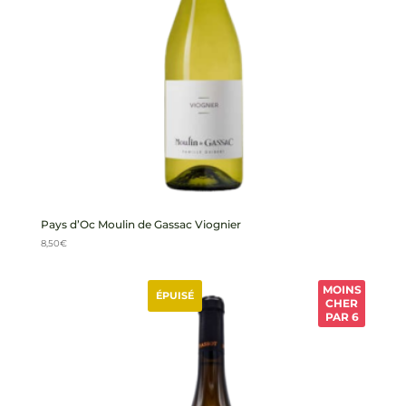
Pays d’Oc Moulin de Gassac Viognier
8,50
€
MOINS
ÉPUISÉ
CHER
PAR 6