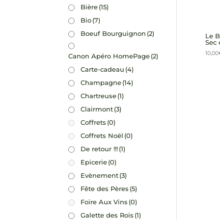
Bière
(15)
Bio
(7)
Boeuf Bourguignon
(2)
Le B
Sec 
10,00
Canon Apéro HomePage
(2)
Carte-cadeau
(4)
Champagne
(14)
Chartreuse
(1)
Clairmont
(3)
Coffrets
(0)
Coffrets Noël
(0)
De retour !!!
(1)
Epicerie
(0)
Evènement
(3)
Fête des Pères
(5)
Foire Aux Vins
(0)
Galette des Rois
(1)