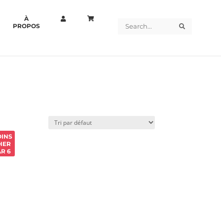
À
Search
Search
PROPOS
INS
HER
AR 6