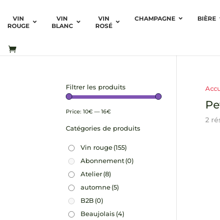
VIN
VIN
VIN
CHAMPAGNE
BIÈRE
ROUGE
BLANC
ROSÉ
Filtrer les produits
Accu
Pe
Price:
10€
—
16€
2 ré
Catégories de produits
Vin rouge
(155)
Abonnement
(0)
Atelier
(8)
automne
(5)
B2B
(0)
Beaujolais
(4)