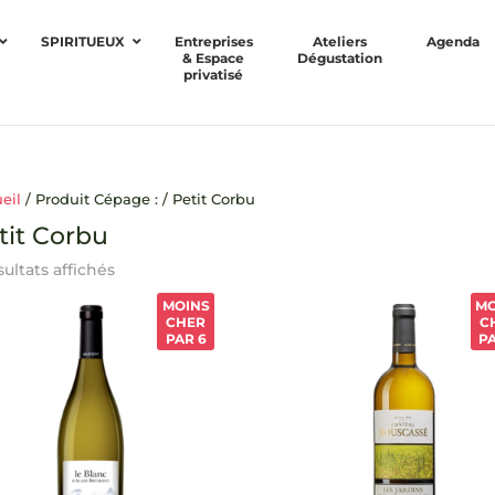
SPIRITUEUX
Entreprises
Ateliers
Agenda
& Espace
Dégustation
privatisé
eil
/ Produit Cépage : / Petit Corbu
tit Corbu
sultats affichés
MOINS
MO
CHER
C
PAR 6
P