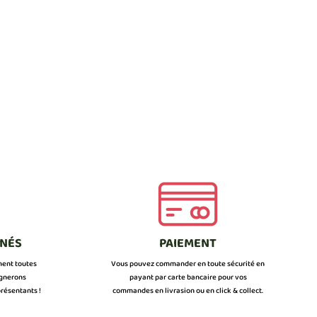
NNÉS
PAIEMENT
ment toutes
Vous pouvez commander en toute sécurité en
ignerons
payant par carte bancaire pour vos
résentants !
commandes en livrasion ou en click & collect.