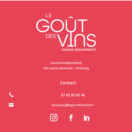
Caviste indépendant
142 route nationale – Chéreng
Contact

07 62 85 62 46
bonjour@legoutdesvins.fr
