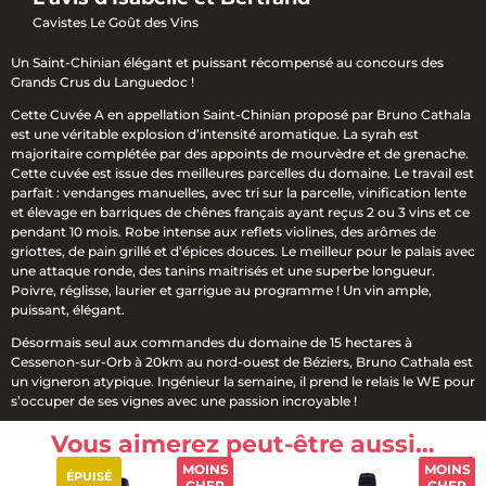
Cavistes Le Goût des Vins
Un Saint-Chinian élégant et puissant récompensé au concours des
Grands Crus du Languedoc !
Cette Cuvée A en appellation Saint-Chinian proposé par Bruno Cathala
est une véritable explosion d’intensité aromatique. La syrah est
majoritaire complétée par des appoints de mourvèdre et de grenache.
Cette cuvée est issue des meilleures parcelles du domaine. Le travail est
parfait : vendanges manuelles, avec tri sur la parcelle, vinification lente
et élevage en barriques de chênes français ayant reçus 2 ou 3 vins et ce
pendant 10 mois. Robe intense aux reflets violines, des arômes de
griottes, de pain grillé et d’épices douces. Le meilleur pour le palais avec
une attaque ronde, des tanins maitrisés et une superbe longueur.
Poivre, réglisse, laurier et garrigue au programme ! Un vin ample,
puissant, élégant.
Désormais seul aux commandes du domaine de 15 hectares à
Cessenon-sur-Orb à 20km au nord-ouest de Béziers, Bruno Cathala est
un vigneron atypique. Ingénieur la semaine, il prend le relais le WE pour
s’occuper de ses vignes avec une passion incroyable !
Vous aimerez peut-être aussi…
MOINS
MOINS
ÉPUISÉ
CHER
CHER