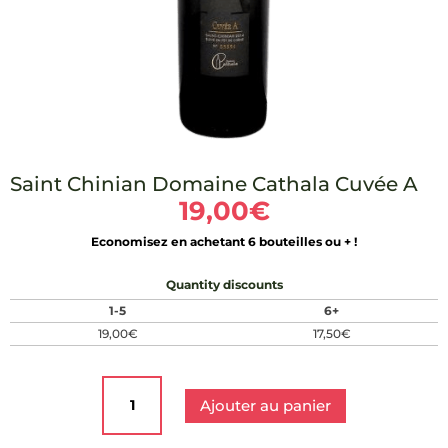
Saint Chinian Domaine Cathala Cuvée A
19,00
€
Economisez en achetant 6 bouteilles ou + !
Quantity discounts
1-5
6+
19,00
€
17,50
€
quantité
de
Ajouter au panier
Saint
Chinian