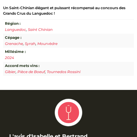
Domaine
Un Saint-Chinian élégant et puissant récompensé au concours des
Cathala
Grands Crus du Languedoc !
Cuvée
A
Région :
Languedoc
,
Saint Chinian
Cépage :
Grenache
,
Syrah
,
Mourvèdre
Millésime :
2024
Accord mets vins :
Gibier
,
Pièce de Boeuf
,
Tournedos Rossini
L'avis d'Isabelle et Bertrand