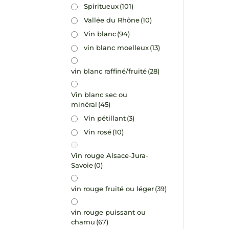
Spiritueux
(101)
Vallée du Rhône
(10)
Vin blanc
(94)
vin blanc moelleux
(13)
vin blanc raffiné/fruité
(28)
Vin blanc sec ou
minéral
(45)
Vin pétillant
(3)
Vin rosé
(10)
Vin rouge Alsace-Jura-
Savoie
(0)
vin rouge fruité ou léger
(39)
vin rouge puissant ou
charnu
(67)