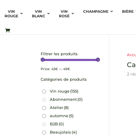
VIN
VIN
VIN
CHAMPAGNE
BIÈRE
ROUGE
BLANC
ROSÉ
Filtrer les produits
Accu
Ca
Price:
43€
—
49€
2 ré
Catégories de produits
Vin rouge
(155)
Abonnement
(0)
Atelier
(8)
automne
(5)
B2B
(0)
Beaujolais
(4)