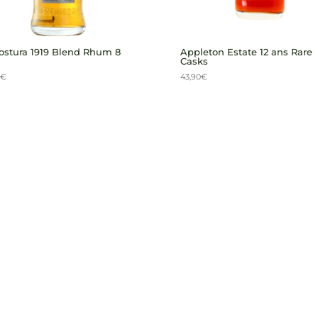
stura 1919 Blend Rhum 8
Appleton Estate 12 ans Rare
Casks
€
43,90
€