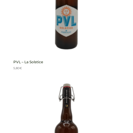
PVL – La Solstice
5,80
€