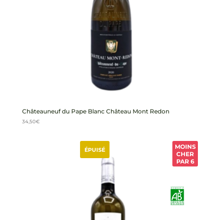
Châteauneuf du Pape Blanc Château Mont Redon
34,50
€
MOINS
ÉPUISÉ
CHER
PAR 6