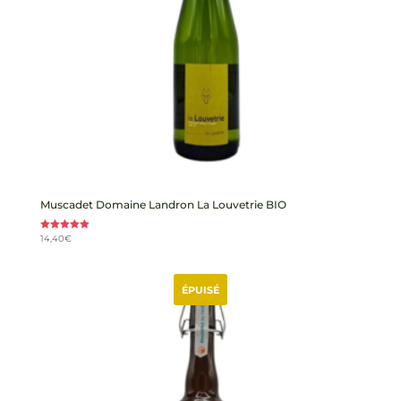
Muscadet Domaine Landron La Louvetrie BIO
Note
14,40
€
5.00
sur 5
ÉPUISÉ