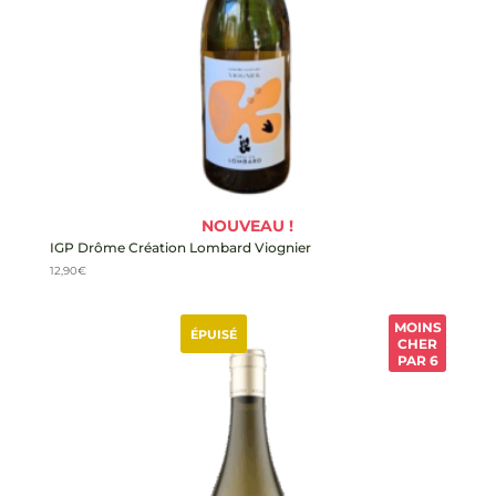
NOUVEAU !
IGP Drôme Création Lombard Viognier
12,90
€
MOINS
ÉPUISÉ
CHER
PAR 6