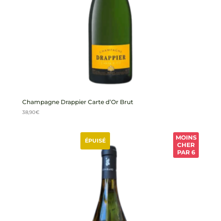
Champagne Drappier Carte d’Or Brut
38,90
€
MOINS
ÉPUISÉ
CHER
PAR 6