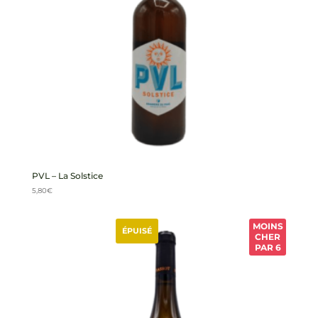
PVL – La Solstice
5,80
€
MOINS
ÉPUISÉ
CHER
PAR 6