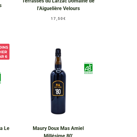
Terrasses du Larzac Domaine de
s
l’Aiguelière Velours
17,50
€
OINS
HER
AR 6
a Le
Maury Doux Mas Amiel
Millésime 80′