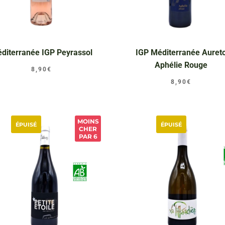
diterranée IGP Peyrassol
IGP Méditerranée Auret
Aphélie Rouge
8,90
€
8,90
€
MOINS
ÉPUISÉ
ÉPUISÉ
CHER
PAR 6