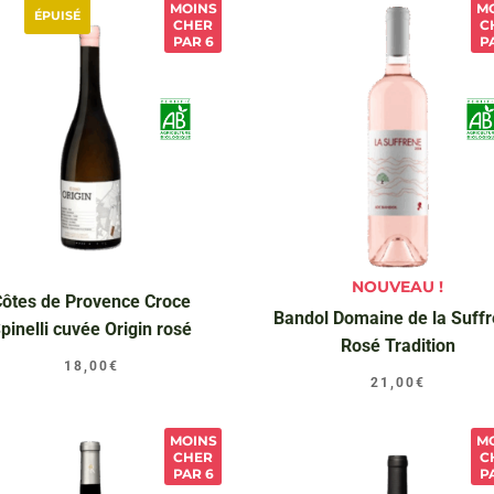
MOINS
M
ÉPUISÉ
CHER
C
PAR 6
P
NOUVEAU !
Côtes de Provence Croce
Bandol Domaine de la Suff
pinelli cuvée Origin rosé
Rosé Tradition
18,00
€
21,00
€
MOINS
M
CHER
C
PAR 6
P