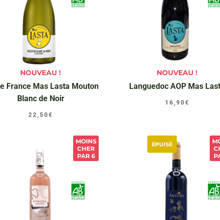
NOUVEAU !
NOUVEAU !
de France Mas Lasta Mouton
Languedoc AOP Mas Las
Blanc de Noir
16,90
€
22,50
€
MOINS
M
ÉPUISÉ
CHER
C
PAR 6
P