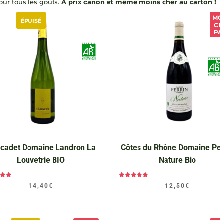
our tous les goûts.
A prix canon et même moins cher au carton !
M
ÉPUISÉ
C
P
cadet Domaine Landron La
Côtes du Rhône Domaine Pe
Louvetrie BIO
Nature Bio
e
Note
14,40
€
12,50
€
0
5.00
 5
sur 5