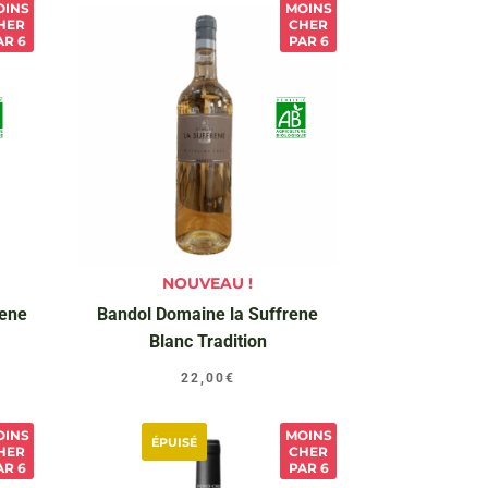
OINS
MOINS
HER
CHER
AR 6
PAR 6
NOUVEAU !
rene
Bandol Domaine la Suffrene
Blanc Tradition
22,00
€
OINS
MOINS
ÉPUISÉ
HER
CHER
AR 6
PAR 6