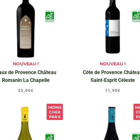
NOUVEAU !
NOUVEAU !
aux de Provence Château
Côte de Provence Châte
Romanin La Chapelle
Saint-Esprit Céleste
22,00
€
11,90
€
MOINS
M
CHER
C
PAR 6
P