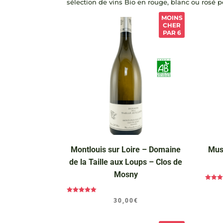
sélection de vins Bio en rouge, blanc ou rosé p
MOINS
CHER
PAR 6
Montlouis sur Loire – Domaine
Mus
de la Taille aux Loups – Clos de
Mosny
Not
5.0
sur
Note
30,00
€
5.00
sur 5