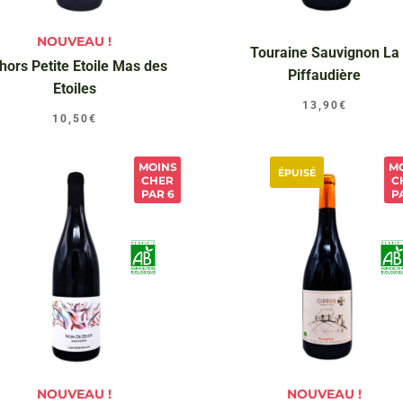
NOUVEAU !
Touraine Sauvignon La
hors Petite Etoile Mas des
Piffaudière
Etoiles
13,90
€
10,50
€
MOINS
M
ÉPUISÉ
CHER
C
PAR 6
P
NOUVEAU !
NOUVEAU !