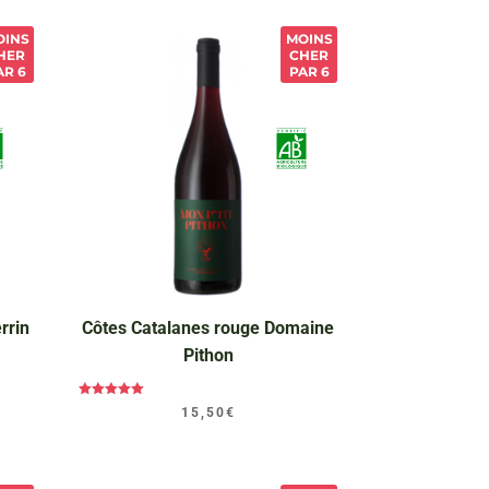
OINS
MOINS
HER
CHER
AR 6
PAR 6
rrin
Côtes Catalanes rouge Domaine
Pithon
Note
15,50
€
5.00
sur 5