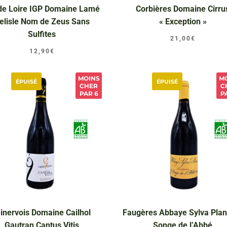
de Loire IGP Domaine Lamé
Corbières Domaine Cirru
elisle Nom de Zeus Sans
« Exception »
Sulfites
21,00
€
12,90
€
MOINS
M
ÉPUISÉ
ÉPUISÉ
CHER
C
PAR 6
P
inervois Domaine Cailhol
Faugères Abbaye Sylva Plan
Gautran Cantus Vitis
Songe de l’Abbé