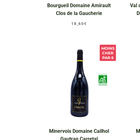
Bourgueil Domaine Amirault
Val 
Clos de la Gaucherie
D
18,60
€
MOINS
CHER
PAR 6
Minervois Domaine Cailhol
M
Gautran Carretal