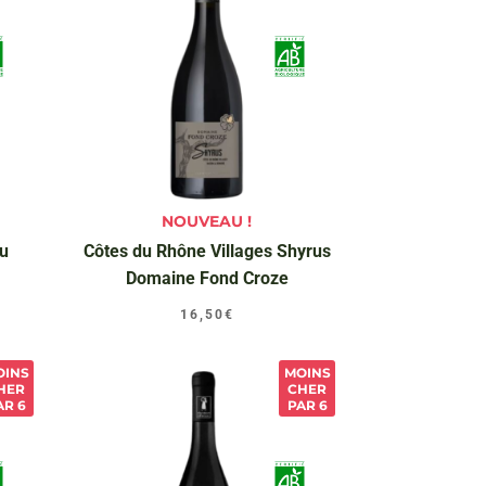
NOUVEAU !
au
Côtes du Rhône Villages Shyrus
Domaine Fond Croze
16,50
€
OINS
MOINS
HER
CHER
AR 6
PAR 6