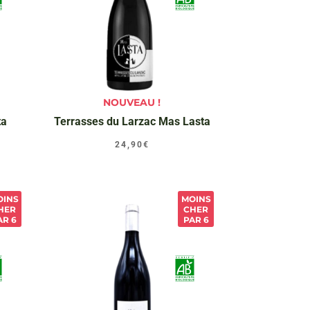
NOUVEAU !
ta
Terrasses du Larzac Mas Lasta
24,90
€
OINS
MOINS
HER
CHER
AR 6
PAR 6