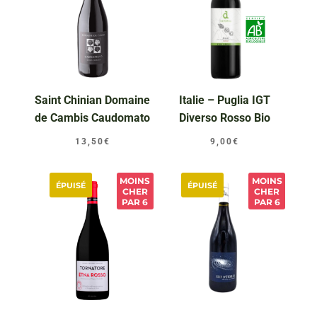
Saint Chinian Domaine
Italie – Puglia IGT
de Cambis Caudomato
Diverso Rosso Bio
13,50
€
9,00
€
MOINS
MOINS
ÉPUISÉ
ÉPUISÉ
CHER
CHER
PAR 6
PAR 6