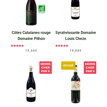
Côtes Catalanes rouge
Syrahvissante Domaine
Domaine Pithon
Louis Cheze
Note
Note
15,50
€
10,60
€
5.00
5.00
sur 5
sur 5
MOINS
MOINS
ÉPUISÉ
CHER
CHER
PAR 6
PAR 6