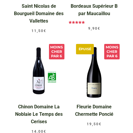
Saint Nicolas de
Bordeaux Supérieur B
Bourgueil Domaine des
par Maucaillou
Vallettes
Note
9,90
€
5.00
11,50
€
sur 5
MOINS
MOINS
ÉPUISÉ
CHER
CHER
PAR 6
PAR 6
Chinon Domaine La
Fleurie Domaine
Noblaie Le Temps des
Chermette Poncié
Cerises
19,50
€
14,00
€