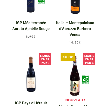
IGP Méditerranée
Italie – Montepulciano
Aureto Aphélie Rouge
d’Abruzzo Burbero
Venea
8,90
€
14,50
€
MOINS
MOINS
ÉPUISÉ
CHER
CHER
PAR 6
PAR 6
NOUVEAU !
IGP Pays d’Hérault