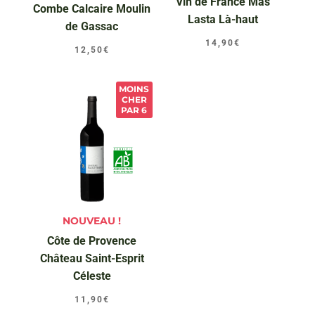
Vin de France Mas
Combe Calcaire Moulin
Lasta Là-haut
de Gassac
14,90
€
12,50
€
MOINS
CHER
PAR 6
NOUVEAU !
Côte de Provence
Château Saint-Esprit
Céleste
11,90
€