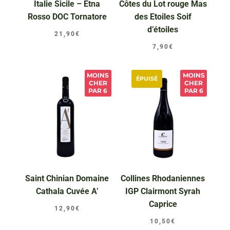
Italie Sicile – Etna
Côtes du Lot rouge Mas
Rosso DOC Tornatore
des Etoiles Soif
d’étoiles
21,90
€
7,90
€
MOINS
MOINS
ÉPUISÉ
CHER
CHER
PAR 6
PAR 6
Saint Chinian Domaine
Collines Rhodaniennes
Cathala Cuvée A’
IGP Clairmont Syrah
Caprice
12,90
€
10,50
€