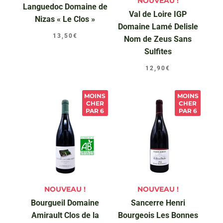
NOUVEAU !
Languedoc Domaine de
Val de Loire IGP
Nizas « Le Clos »
Domaine Lamé Delisle
13,50
€
Nom de Zeus Sans
Sulfites
12,90
€
MOINS
MOINS
CHER
CHER
PAR 6
PAR 6
NOUVEAU !
NOUVEAU !
Bourgueil Domaine
Sancerre Henri
Amirault Clos de la
Bourgeois Les Bonnes