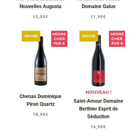
Nouvelles Augusta
Domaine Galus
12,50
€
11,90
€
MOINS
MOINS
ÉPUISÉ
ÉPUISÉ
CHER
CHER
PAR 6
PAR 6
NOUVEAU !
Chenas Dominique
Saint-Amour Domaine
Piron Quartz
Berthier Esprit de
18,90
€
Séduction
16,90
€