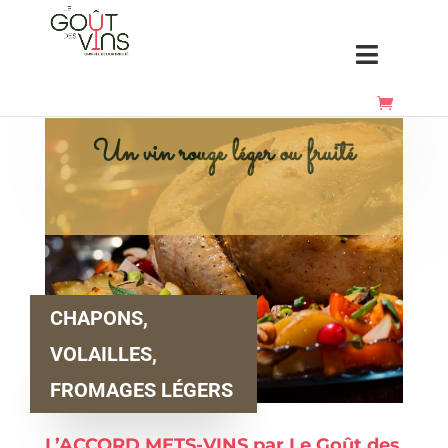
Un vin rouge léger ou fruité
CHAPONS,
VOLAILLES,
FROMAGES LÉGERS
L’ACCORD METS-VINS
par Le Goût des