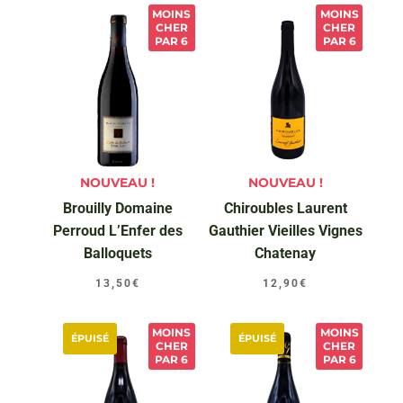
MOINS
MOINS
CHER
CHER
PAR 6
PAR 6
NOUVEAU !
NOUVEAU !
Brouilly Domaine
Chiroubles Laurent
Perroud L’Enfer des
Gauthier Vieilles Vignes
Balloquets
Chatenay
13,50
€
12,90
€
MOINS
MOINS
ÉPUISÉ
ÉPUISÉ
CHER
CHER
PAR 6
PAR 6