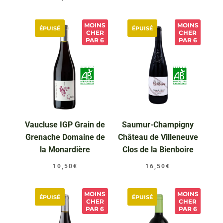
MOINS
MOINS
ÉPUISÉ
ÉPUISÉ
CHER
CHER
PAR 6
PAR 6
Vaucluse IGP Grain de
Saumur-Champigny
Grenache Domaine de
Château de Villeneuve
la Monardière
Clos de la Bienboire
10,50
€
16,50
€
MOINS
MOINS
ÉPUISÉ
ÉPUISÉ
CHER
CHER
PAR 6
PAR 6