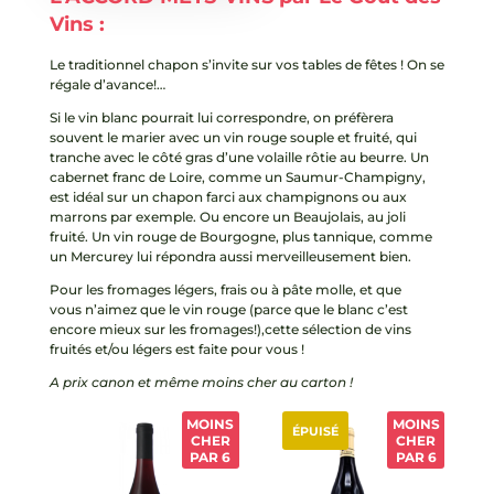
Vins :
Le traditionnel chapon s’invite sur vos tables de fêtes ! On se
régale d’avance!…
Si le vin blanc pourrait lui correspondre, on préfèrera
souvent le marier avec un vin rouge souple et fruité, qui
tranche avec le côté gras d’une volaille rôtie au beurre. Un
cabernet franc de Loire, comme un Saumur-Champigny,
est idéal sur un chapon farci aux champignons ou aux
marrons par exemple. Ou encore un Beaujolais, au joli
fruité. Un vin rouge de Bourgogne,
plus tannique, comme
un Mercurey lui répondra aussi merveilleusement bien.
Pour les fromages légers, frais ou à pâte molle, et que
vous n’aimez que le vin rouge (parce que le blanc c’est
encore mieux sur les fromages!),cette sélection de vins
fruités et/ou légers est faite pour vous !
A prix canon et même moins cher au carton !
MOINS
MOINS
ÉPUISÉ
CHER
CHER
PAR 6
PAR 6