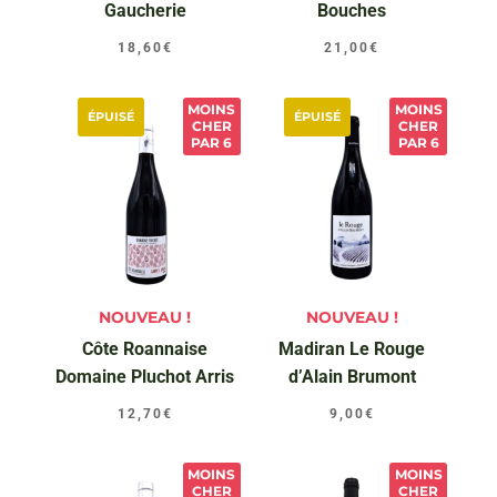
Gaucherie
Bouches
18,60
€
21,00
€
MOINS
MOINS
ÉPUISÉ
ÉPUISÉ
CHER
CHER
PAR 6
PAR 6
NOUVEAU !
NOUVEAU !
Côte Roannaise
Madiran Le Rouge
Domaine Pluchot Arris
d’Alain Brumont
12,70
€
9,00
€
MOINS
MOINS
CHER
CHER